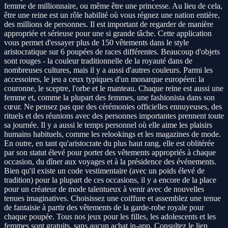
femme de millionnaire, ou même être une princesse. Au lieu de cela,
être une reine est un rôle habilité où vous régnez une nation entière,
des millions de personnes. Il est important de regarder de manière
appropriée et sérieuse pour une si grande tâche. Cette application
vous permet d'essayer plus de 150 vêtements dans le style
aristocratique sur 6 poupées de races différentes. Beaucoup d'objets
sont rouges - la couleur traditionnelle de la royauté dans de
nombreuses cultures, mais il y a aussi d'autres couleurs. Parmi les
accessoires, le jeu a ceux typiques d'un monarque européen: la
couronne, le sceptre, l'orbe et le manteau. Chaque reine est aussi une
femme et, comme la plupart des femmes, une fashionista dans son
cœur. Ne pensez pas que des cérémonies officielles ennuyeuses, des
rituels et des réunions avec des personnes importantes prennent toute
sa journée. Il y a aussi le temps personnel où elle aime les plaisirs
humains habituels, comme les relookings et les magazines de mode.
En outre, en tant qu'aristocrate du plus haut rang, elle est oblitérée
par son statut élevé pour porter des vêtements appropriés à chaque
occasion, du dîner aux voyages et à la présidence des événements.
Bien qu'il existe un code vestimentaire (avec un poids élevé de
tradition) pour la plupart de ces occasions, il y a encore de la place
pour un créateur de mode talentueux à venir avec de nouvelles
tenues imaginatives. Choisissez une coiffure et assemblez une tenue
de fantaisie à partir des vêtements de la garde-robe royale pour
chaque poupée. Tous nos jeux pour les filles, les adolescents et les
femmes sont gratuits, sans aucun achat in-app. Consultez le lien